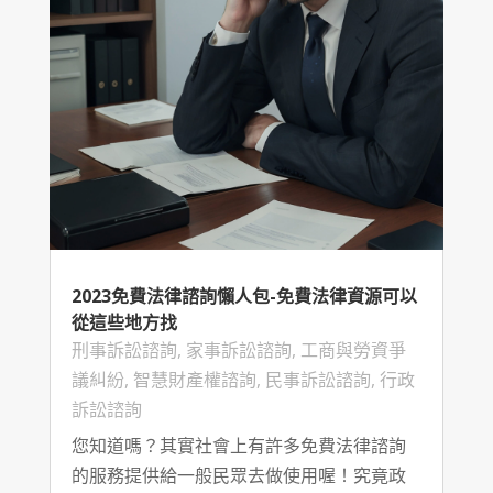
2023免費法律諮詢懶人包-免費法律資源可以
從這些地方找
刑事訴訟諮詢
,
家事訴訟諮詢
,
工商與勞資爭
議糾紛
,
智慧財產權諮詢
,
民事訴訟諮詢
,
行政
訴訟諮詢
您知道嗎？其實社會上有許多免費法律諮詢
的服務提供給一般民眾去做使用喔！究竟政