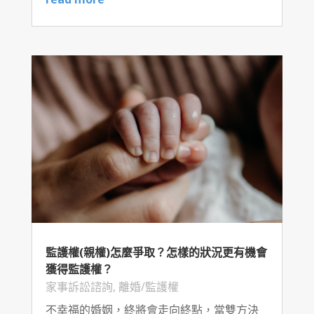
監護權(親權)怎麼爭取？怎樣的狀況更有機會
獲得監護權？
家事訴訟諮詢
,
離婚/監護權
不幸福的婚姻，終將會走向終點，當雙方決