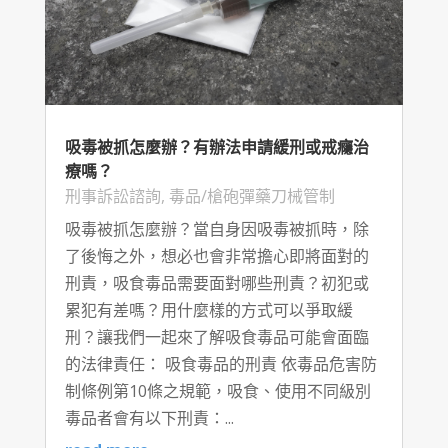
吸毒被抓怎麼辦？有辦法申請緩刑或戒癮治
療嗎？
刑事訴訟諮詢
,
毒品/槍砲彈藥刀械管制
吸毒被抓怎麼辦？當自身因吸毒被抓時，除
了後悔之外，想必也會非常擔心即將面對的
刑責，吸食毒品需要面對哪些刑責？初犯或
累犯有差嗎？用什麼樣的方式可以爭取緩
刑？讓我們一起來了解吸食毒品可能會面臨
的法律責任： 吸食毒品的刑責 依毒品危害防
制條例第10條之規範，吸食、使用不同級別
毒品者會有以下刑責：...