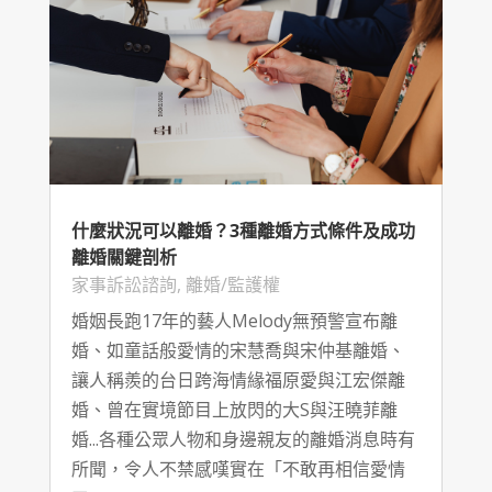
什麼狀況可以離婚？3種離婚方式條件及成功
離婚關鍵剖析
家事訴訟諮詢
,
離婚/監護權
婚姻長跑17年的藝人Melody無預警宣布離
婚、如童話般愛情的宋慧喬與宋仲基離婚、
讓人稱羨的台日跨海情緣福原愛與江宏傑離
婚、曾在實境節目上放閃的大S與汪曉菲離
婚...各種公眾人物和身邊親友的離婚消息時有
所聞，令人不禁感嘆實在「不敢再相信愛情