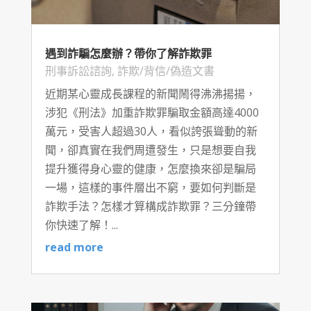
遇到詐騙怎麼辦？帶你了解詐欺罪
刑事訴訟諮詢
,
詐欺/背信/偽造文書
近期某心靈成長課程的新聞鬧得沸沸揚揚，
涉犯《刑法》加重詐欺罪騙取金額高達4000
萬元，受害人超過30人，看似誇張聳動的新
聞，卻真實在我們周遭發生，只是想要自我
提升獲得身心靈的健康，怎麼換來卻是騙局
一場，這樣的事件層出不窮，要如何判斷是
詐欺手法？怎樣才算構成詐欺罪？三分鐘帶
你快速了解！...
read more