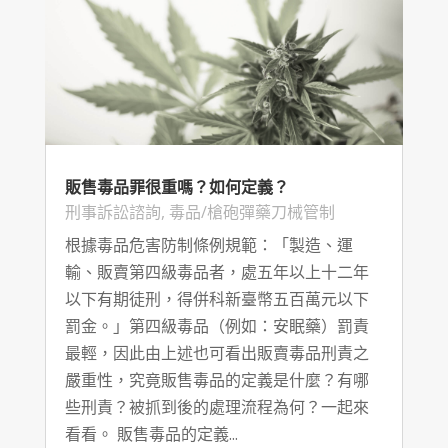
販售毒品罪很重嗎？如何定義？
刑事訴訟諮詢
,
毒品/槍砲彈藥刀械管制
根據毒品危害防制條例規範：「製造、運
輸、販賣第四級毒品者，處五年以上十二年
以下有期徒刑，得併科新臺幣五百萬元以下
罰金。」第四級毒品（例如：安眠藥）罰責
最輕，因此由上述也可看出販賣毒品刑責之
嚴重性，究竟販售毒品的定義是什麼？有哪
些刑責？被抓到後的處理流程為何？一起來
看看。 販售毒品的定義...