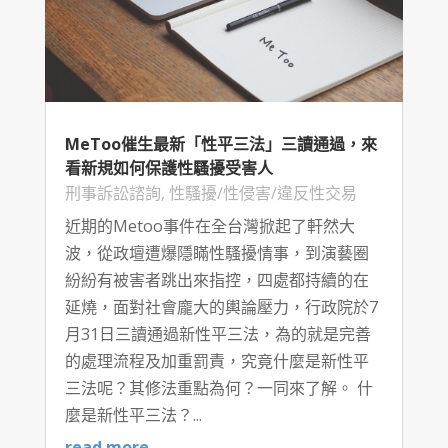
MeToo催生最新「性平三法」三讀通過，來
看新規如何保護性騷擾受害人
刑事訴訟諮詢
,
性騷擾/性侵害/違反性交易
近期的Metoo事件在全台灣掀起了軒然大
波，從政壇遭爆隱瞞性騷擾情事，到演藝圈
紛紛有被害者跳出來指控，四處都持續的在
延燒，面對社會龐大的輿論壓力，行政院於7
月31日三讀通過新性平三法，為的就是完善
的處理流程及加重罰責，究竟什麼是新性平
三法呢？其修法重點為何？一同來了解。 什
麼是新性平三法？...
read more