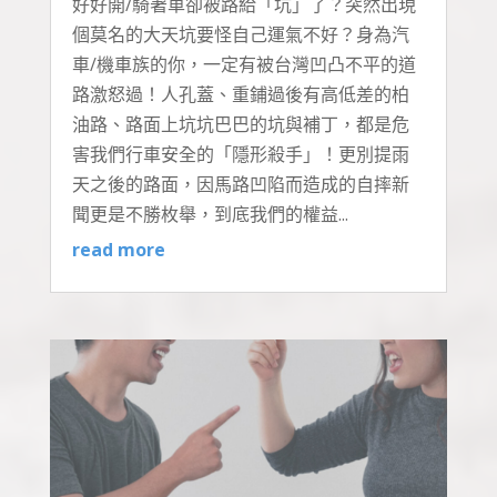
好好開/騎著車卻被路給「坑」了？突然出現
個莫名的大天坑要怪自己運氣不好？身為汽
車/機車族的你，一定有被台灣凹凸不平的道
路激怒過！人孔蓋、重鋪過後有高低差的柏
油路、路面上坑坑巴巴的坑與補丁，都是危
害我們行車安全的「隱形殺手」！更別提雨
天之後的路面，因馬路凹陷而造成的自摔新
聞更是不勝枚舉，到底我們的權益...
read more