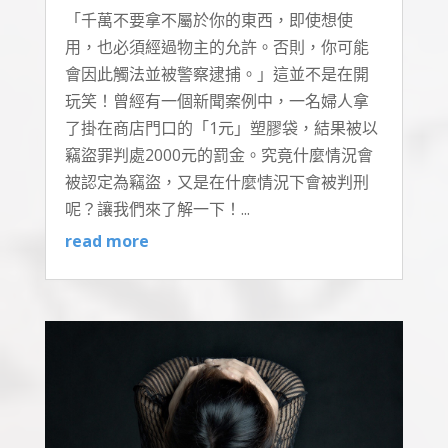
「千萬不要拿不屬於你的東西，即使想使
用，也必須經過物主的允許。否則，你可能
會因此觸法並被警察逮捕。」這並不是在開
玩笑！曾經有一個新聞案例中，一名婦人拿
了掛在商店門口的「1元」塑膠袋，結果被以
竊盜罪判處2000元的罰金。究竟什麼情況會
被認定為竊盜，又是在什麼情況下會被判刑
呢？讓我們來了解一下！...
read more