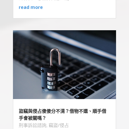
read more
盜竊與侵占傻傻分不清？借物不還、順手借
手會被關嗎？
刑事訴訟諮詢
,
竊盜/侵占