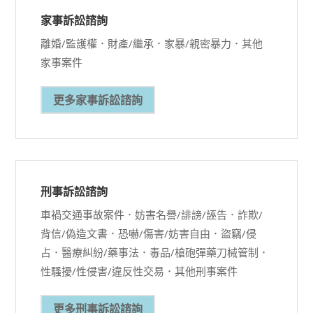
家事訴訟諮詢
離婚/監護權．財產/繼承．家暴/親密暴力．其他
家事案件
更多家事訴訟諮詢
刑事訴訟諮詢
車禍交通事故案件．妨害名譽/誹謗/誣告．詐欺/
背信/偽造文書．恐嚇/傷害/妨害自由．盜竊/侵
占．醫療糾紛/藥事法．毒品/槍砲彈藥刀械管制．
性騷擾/性侵害/違反性交易．其他刑事案件
更多刑事訴訟諮詢