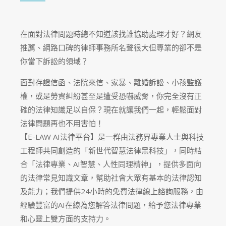
在面對法律問題時總不知道該找誰協助處理才好？網友
推薦、網路口碑的律師事務所名聲很大但專業的卻不是
你當下訴訟的領域？
面對存證信函、法院來信、家暴、離婚訴訟、小孩監護
權，或是勞資糾紛甚至是遭受恐嚇威脅，你完全沒有正
確的法律知識足以自保？現在就讓我們一起，輕鬆面對
法律問題再也不用害怕！
【E-LAW AI法律平台】是一群由法務界專業人士與科技
工程師共同創造的「新世代智慧法律黑科技」，同時結
合「法律專業、AI智慧、人性同理精神」，提供多面向
的法律常見知識文章，幫助社會大眾有基本的法律認知
及能力；我們提供24小時的免費法律線上諮詢服務，由
經驗豐富的AI在線為您解答法律問題，給予您法律專業
和心靈上雙方面的支持力。