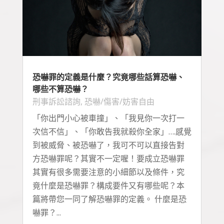
恐嚇罪的定義是什麼？究竟哪些話算恐嚇、
哪些不算恐嚇？
刑事訴訟諮詢
,
恐嚇/傷害/妨害自由
「你出門小心被車撞」、「我見你一次打一
次信不信」、「你敢告我就殺你全家」….感覺
到被威脅、被恐嚇了，我可不可以直接告對
方恐嚇罪呢？其實不一定喔！要成立恐嚇罪
其實有很多需要注意的小細節以及條件，究
竟什麼是恐嚇罪？構成要件又有哪些呢？本
篇將帶您一同了解恐嚇罪的定義。 什麼是恐
嚇罪？...