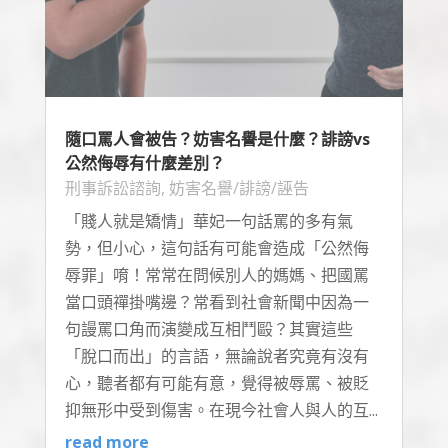
隨口罵人會被告？妨害名譽是什麼？誹謗vs
公然侮辱有什麼差別？
刑事訴訟諮詢
,
妨害名譽/誹謗/誣告
「賤人就是矯情」華妃一句話罵的多有氣
勢，但小心，這句話有可能會造成「公然侮
辱罪」唷！常常在問候別人的媽媽、把國罵
當口頭禪掛嘴邊？常看到社會新聞中因為一
句謾罵口角而演變成互相鬥毆？其實這些
「脫口而出」的言語，無論說者究竟有沒有
心，聽者都有可能有意，覺得被辱罵、被貶
抑無形中受到傷害。在現今社會人與人的互...
read more