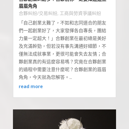
眉眉角角
合夥糾紛/交易糾紛
,
工商與勞資爭議糾紛
「自己創業太難了，不如和志同道合的朋友
們一起創業好了，大家發揮各自專長，團結
力量一定超大！」合夥創業在最初總是美好
及充滿幹勁，但若沒有事先溝通好細節，不
僅無法成就事業，更很可能會失去友情；合
夥創業真的有這麼容易嗎？究竟在合夥創業
的過程中需要注意什麼呢？合夥創業的眉眉
角角，今天就為您解答。...
read more