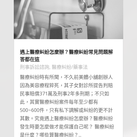
遇上醫療糾紛怎麼辦？醫療糾紛常見問題解
答都在這
刑事訴訟諮詢
,
醫療糾紛/藥事法
醫療糾紛時有所聞，不久前美體小舖創辦人
因為美容療程猝死，其子女對診所提告判賠
民事賠償371萬及刑事2年多刑期；不只如
此，其實醫療糾紛案件每年至少都有
500~600件，只有私下調解或糾紛的更不計
其數。究竟遇上醫療糾紛怎麼辦？醫療糾紛
發生時要怎麼做才能保護自己呢？ 醫療糾紛
是什麼？哪些算醫療糾紛？...