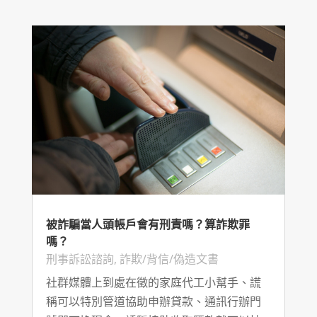
被詐騙當人頭帳戶會有刑責嗎？算詐欺罪
嗎？
刑事訴訟諮詢
,
詐欺/背信/偽造文書
社群媒體上到處在徵的家庭代工小幫手、謊
稱可以特別管道協助申辦貸款、通訊行辦門