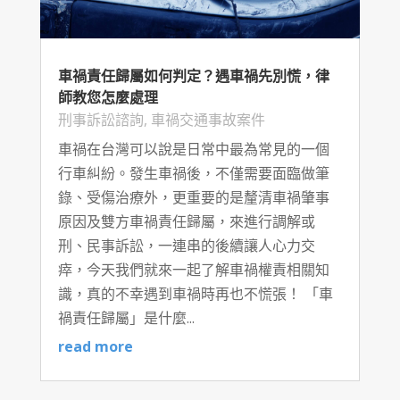
車禍責任歸屬如何判定？遇車禍先別慌，律
師教您怎麼處理
刑事訴訟諮詢
,
車禍交通事故案件
車禍在台灣可以說是日常中最為常見的一個
行車糾紛。發生車禍後，不僅需要面臨做筆
錄、受傷治療外，更重要的是釐清車禍肇事
原因及雙方車禍責任歸屬，來進行調解或
刑、民事訴訟，一連串的後續讓人心力交
瘁，今天我們就來一起了解車禍權責相關知
識，真的不幸遇到車禍時再也不慌張！ 「車
禍責任歸屬」是什麼...
read more