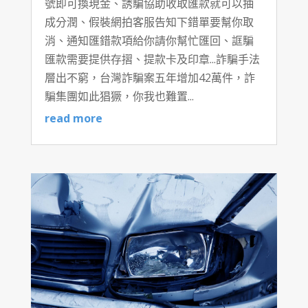
號即可換現金、誘騙協助收取匯款就可以抽
成分潤、假裝網拍客服告知下錯單要幫你取
消、通知匯錯款項給你請你幫忙匯回、誆騙
匯款需要提供存摺、提款卡及印章...詐騙手法
層出不窮，台灣詐騙案五年增加42萬件，詐
騙集團如此猖獗，你我也難置...
read more