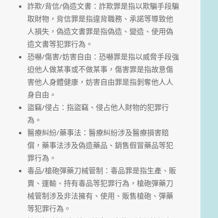
詐欺/背信/偽造文書：詐欺罪是指以欺騙手段騙
取財物，背信罪是指違背職務、承諾等導致他
人損失，偽造文書罪是指偽造、變造、使用偽
造文書等犯罪行為。
恐嚇/傷害/妨害自由：恐嚇罪是指以威脅手段強
迫他人做某事或不做某事，傷害罪是指故意傷
害他人身體健康，妨害自由罪是指剝奪他人人
身自由。
盜竊/侵占：指盜竊、侵占他人財物的犯罪行
為。
醫療糾紛/藥事法：醫療糾紛涉及醫療損害賠
償，藥事法涉及偽造藥品、銷售假冒藥品等犯
罪行為。
毒品/槍砲彈藥刀械管制：毒品罪是指生產、販
賣、運輸、持有毒品等犯罪行為，槍砲彈藥刀
械管制涉及非法擁有、使用、販售槍砲、彈藥
等犯罪行為。