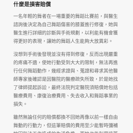
什麼是損害賠償
一名年輕的舞者在一場重要的舞蹈比賽前，與醫生
諮詢後決定為自己舞蹈傷害的膝蓋進行修復，她與
醫生進行詳細的診斷與手術規劃，以利能有機會獲
得更好的表現，讓她的舞蹈人生能夠大放異彩。
沒想到手術後發現並沒有得到修復，反而出現嚴重
的疼痛不適，使她行動受到大大的限制，無法再進
行任何舞蹈動作，幾經求證與、蒐證和尋求其他醫
師專家後確認是因醫院的醫療疏失所致，於是她找
了律師提起訴訟，最終法院判定醫院須賠償她包括
醫療費用、康復治療費用、失去收入和舞蹈事業的
損失。
雖然無論任何的賠償都換不回她再像以前一樣自由
舞動的行動力，但這筆賠償的費用至少能暫時彌補