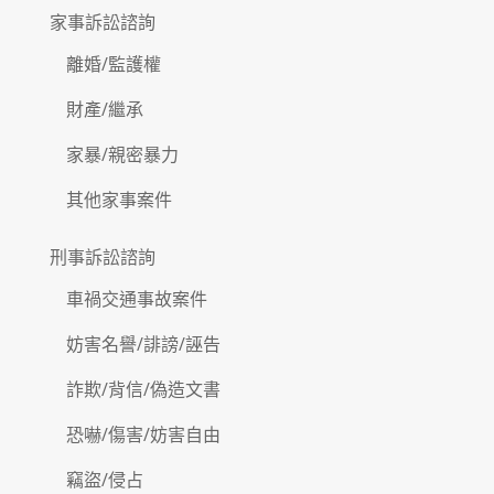
家事訴訟諮詢
離婚/監護權
財產/繼承
家暴/親密暴力
其他家事案件
刑事訴訟諮詢
車禍交通事故案件
妨害名譽/誹謗/誣告
詐欺/背信/偽造文書
恐嚇/傷害/妨害自由
竊盜/侵占