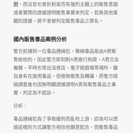
刑
，而法官也會針對是否有強烈主觀上的販售意圖
或者實際的證據證明販售事實來判定，若無其他客
觀的證據，將不會被判定販售毒品之罪名。
國內販售毒品案例分析
警方抓捕到一位毒品通緝犯，聲稱毒品是由A男販
售給他的，因此警方即刻對A男進行拘提，A男交友
複雜，平時也常出沒夜店、電子遊戲場等場所，雖
自身有在施用毒品，但絕無販售及轉讓，而警方經
過調查後也因無明顯證據證明A男有販售毒品之事
實，判定為不起訴。
分析：
毒品通緝犯為了爭取緩刑而亂咬上游，認為可以透
過這樣的方式讓警方相信他願意配合，而販售毒品