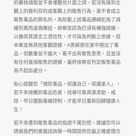
的審核過程並不會僅聽信片面之詞，若沒有達到主
觀上的營利目的或客觀上的販售行為，是不會成立
販售毒品的罪名的。為防範上述毒品通緝犯為了減
緩刑責而虛偽陳述，檢察官認為仍須有補強證據，
以擔保其證言之憑信性，才可採為判斷之依據。但
本案並無其他客觀證據，A男縱使在家中搜出了毒
品，但數量並不龐大，看不出有販售意思，且並沒
有任何直接販售的證據，最終檢察官判定販售毒品
為不起訴處分。
貼心提醒您「慎防毒品，保護自己，保護家人」，
若不幸接觸到毒品危害，找尋可靠資源求助、戒
除，早日擺脫毒癮控制，才能早日重新回歸健康人
生！
若不幸遭到販售毒品的指證千萬別慌，建議您可以
透過我們的客服諮詢第一時間提供您最正確處理方