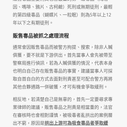
因、嗎啡、鴉片、古柯鹼）死刑或無期徒刑，最輕
的第四級毒品（蝴蝶片、一粒眠）則為5年以上12
年以下之有期徒刑。
販售毒品被抓之處理流程
通常會因販售毒品而被警方拘提、搜索，除非人贓
俱獲，要不就是下游供出。首先當事人會先被帶至
警察局進行偵訊，若為人贓俱獲的情況，代表本身
也明白自己存在販售毒品的事實，建議當事人可採
取自首自白的方式去面對刑責甚至可配合警方再將
其他合夥通路一併破獲，才可有機會爭取緩刑。
相反地，若清楚自己是無辜的，首先一定要尋求專
業律師的建議，販售毒品之刑責是相當重的，法官
在審核時也會相對謹慎，被吸毒者亂拱出的案例層
出不窮，原因是
拱出上游可為吸食毒品者爭取緩