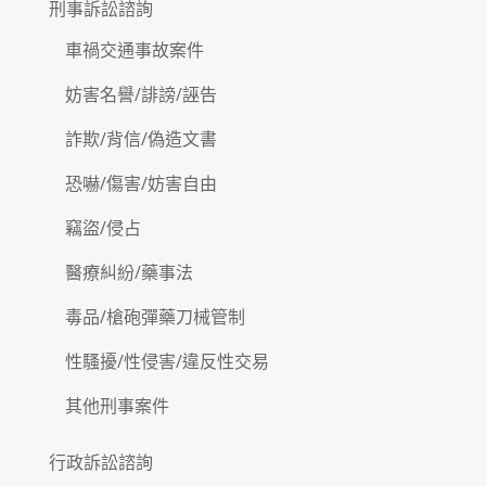
刑事訴訟諮詢
車禍交通事故案件
妨害名譽/誹謗/誣告
詐欺/背信/偽造文書
恐嚇/傷害/妨害自由
竊盜/侵占
醫療糾紛/藥事法
毒品/槍砲彈藥刀械管制
性騷擾/性侵害/違反性交易
其他刑事案件
行政訴訟諮詢