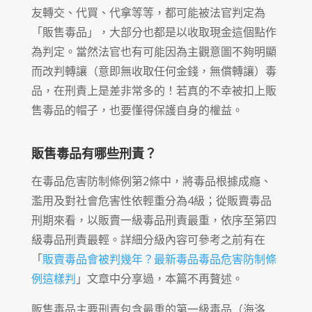
友轉交、代買、代拿等等，都可能被法官判定為
「販售毒品」，大部分也都是以收取現金這個點作
為判定。當然法官也有可能因為主觀意圖不夠明顯
而改判轉讓（意即無收取任何金錢，無償轉讓）毒
品，在刑責上是差非常多的！若真的不幸被扣上販
售毒品的帽子，也要懂得保護自身的權益。
販售毒品有哪些刑責？
在毒品危害防制條例第2條中，將毒品根據成癮、
濫用及對社會危害性依輕重分為4級；從販賣毒品
刑期來看，以販賣一級毒品刑責最重，依序至第四
級毒品刑責最輕。詳細分級內容可參考之前有在
「
販賣毒品會被判幾年？最新毒品毒品危害防制條
例這樣判
」文章中分享過，本篇不再贅述。
販售毒品主要刑責包含最重的第一級毒品（海洛