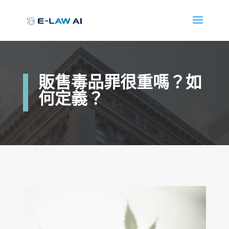
販售毒品罪很重嗎？如
何定義？